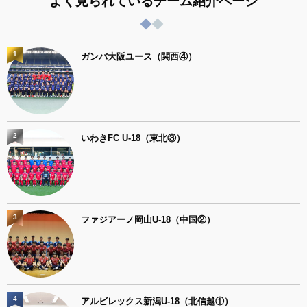
よく見られているチーム紹介ページ
1
ガンバ大阪ユース（関西④）
2
いわきFC U-18（東北③）
3
ファジアーノ岡山U-18（中国②）
4
アルビレックス新潟U-18（北信越①）