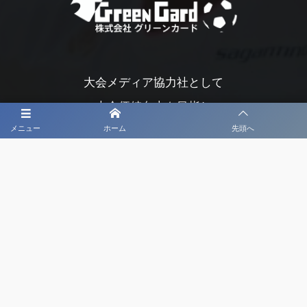
大会メディア協力社として
大会価値向上を目指し
大会を盛り上げます
メニュー
ホーム
先頭へ
大会HP制作・運営
LIVE・ハイライト配信
利用規約
プライバシーポリシー