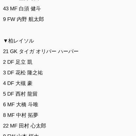
43 MF 白須 健斗
9 FW 内野 航太郎
▼柏レイソル
21 GK タイガ オリバー ハーパー
2 DF 足立 凱
3 DF 花松 隆之祐
4 DF 大槻 豪
5 DF 西村 龍留
6 MF 大橋 斗唯
8 MF 中村 拓夢
22 MF 田村 心太郎