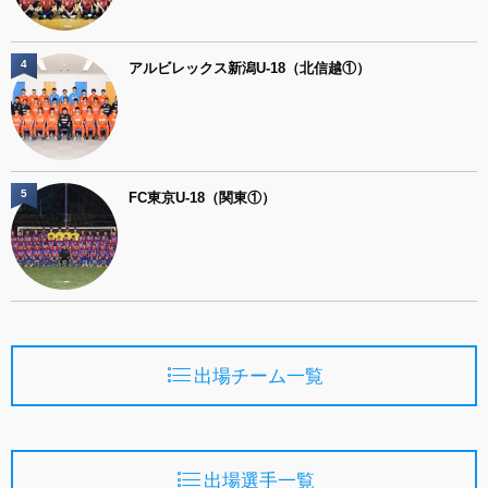
4
アルビレックス新潟U-18（北信越①）
5
FC東京U-18（関東①）
出場チーム一覧
出場選手一覧