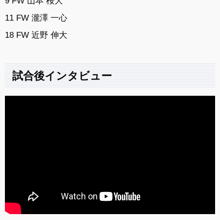
9 FW 山本 桜大
11 FW 瀧澤 一心
18 FW 近野 伸大
試合後インタビュー