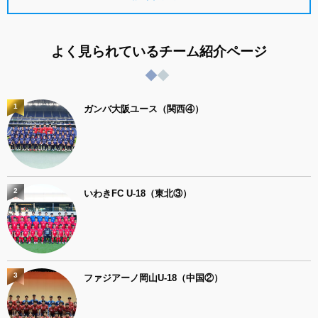
よく見られているチーム紹介ページ
1
ガンバ大阪ユース（関西④）
2
いわきFC U-18（東北③）
3
ファジアーノ岡山U-18（中国②）