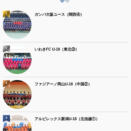
1
ガンバ大阪ユース（関西④）
2
いわきFC U-18（東北③）
3
ファジアーノ岡山U-18（中国②）
4
アルビレックス新潟U-18（北信越①）