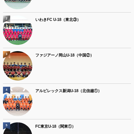
2
いわきFC U-18（東北③）
3
ファジアーノ岡山U-18（中国②）
4
アルビレックス新潟U-18（北信越①）
5
FC東京U-18（関東①）