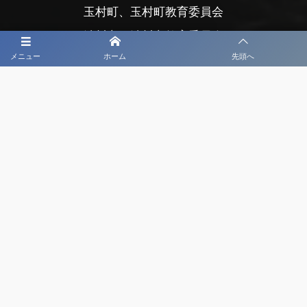
玉村町、玉村町教育委員会
渋川市、渋川市教育委員会
メニュー
ホーム
先頭へ
公益財団法人前橋市まちづくり公社
公益財団法人前橋観光コンベンション協会
公益社団法人日本プロサッカーリーグ
大会メディア協力社として