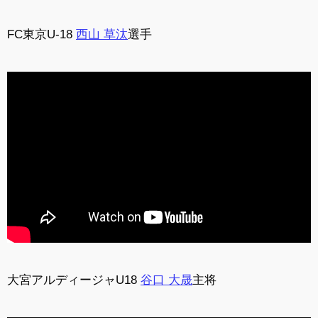
FC東京U-18
西山 草汰
選手
大宮アルディージャU18
谷口 大晟
主将