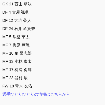
GK 21 西山 草汰
DF 4 古屋 颯眞
DF 12 大迫 蒼人
DF 24 石井 玲於奈
MF 5 常盤 亨太
MF 7 梅原 翔琉
MF 10 角 昂志郎
MF 13 小林 慶太
MF 17 梶浦 勇輝
MF 23 谷村 峻
FW 18 青木 友佑
選手ひとりひとりの情報はこちらから