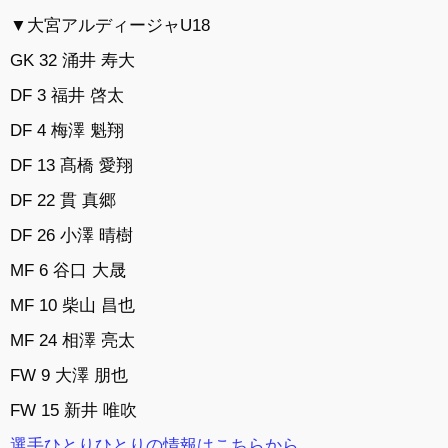
▼大宮アルディージャU18
GK 32 涌井 寿大
DF 3 福井 啓太
DF 4 梅澤 魁翔
DF 13 髙橋 愛翔
DF 22 貫 真郷
DF 26 小澤 晴樹
MF 6 谷口 大晟
MF 10 柴山 昌也
MF 24 相澤 亮太
FW 9 大澤 朋也
FW 15 新井 唯吹
選手ひとりひとりの情報はこちらから