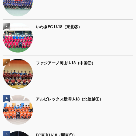
2
いわきFC U-18（東北③）
3
ファジアーノ岡山U-18（中国②）
4
アルビレックス新潟U-18（北信越①）
5
FC東京U-18（関東①）