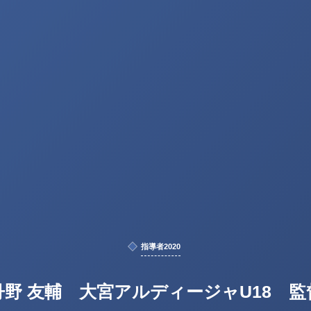
指導者2020
丹野 友輔 大宮アルディージャU18 監