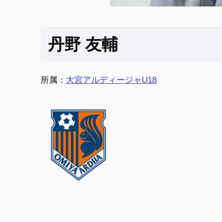
丹野 友輔
所属：
大宮アルディージャU18