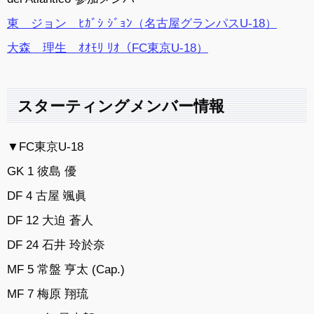
東 ジョン ﾋｶﾞｼ ｼﾞｮﾝ（名古屋グランパスU-18）
大森 理生 ｵｵﾓﾘ ﾘｵ（FC東京U-18）
スターティングメンバー情報
▼FC東京U-18
GK 1 彼島 優
DF 4 古屋 颯眞
DF 12 大迫 蒼人
DF 24 石井 玲於奈
MF 5 常盤 亨太 (Cap.)
MF 7 梅原 翔琉