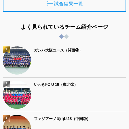
試合結果一覧
よく見られているチーム紹介ページ
1
ガンバ大阪ユース（関西④）
2
いわきFC U-18（東北③）
3
ファジアーノ岡山U-18（中国②）