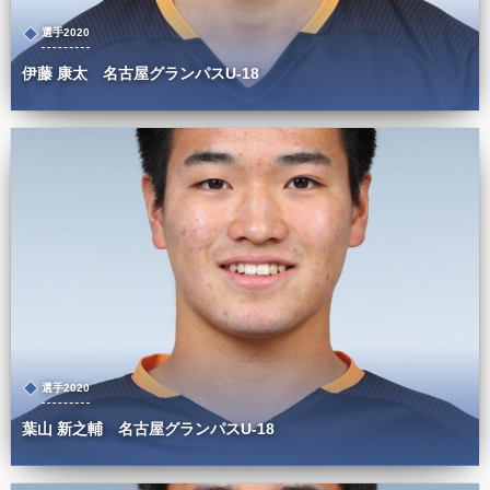
選手2020
伊藤 康太 名古屋グランパスU-18
選手2020
葉山 新之輔 名古屋グランパスU-18