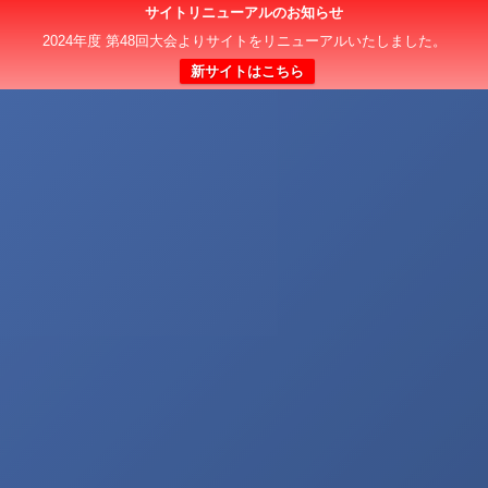
サイトリニューアルのお知らせ
2024年度 第48回大会よりサイトをリニューアルいたしました。
新サイトはこちら