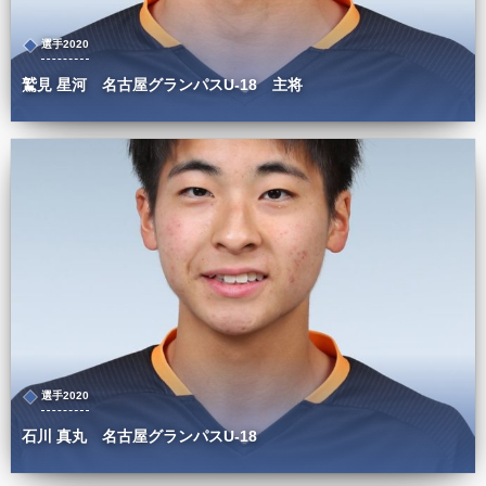
選手2020
鷲見 星河 名古屋グランパスU-18 主将
選手2020
石川 真丸 名古屋グランパスU-18