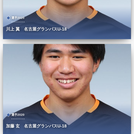
選手2020
川上 翼 名古屋グランパスU-18
選手2020
加藤 玄 名古屋グランパスU-18