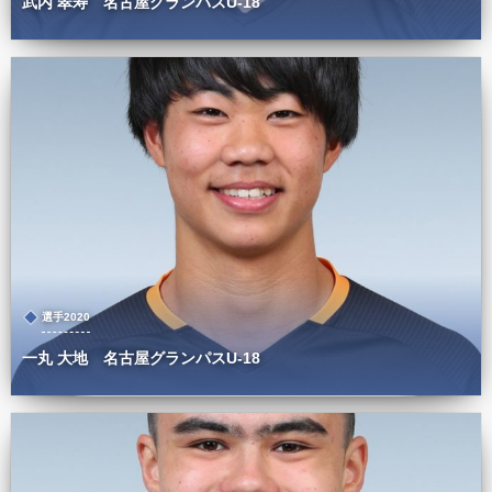
武内 翠寿 名古屋グランパスU-18
選手2020
一丸 大地 名古屋グランパスU-18