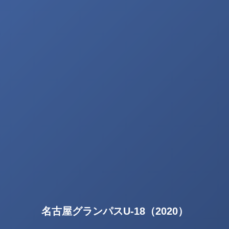
名古屋グランパスU-18（2020）