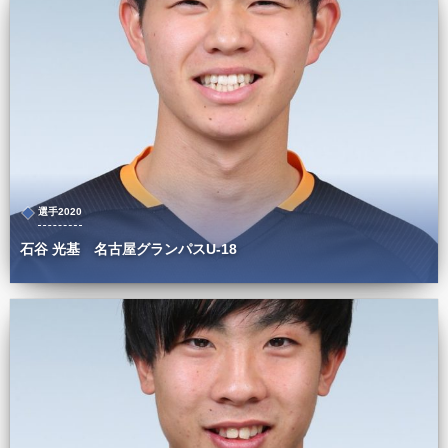
選手2020
石谷 光基 名古屋グランパスU-18