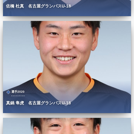
佐橋 杜真 名古屋グランパスU-18
選手2020
真鍋 隼虎 名古屋グランパスU-18