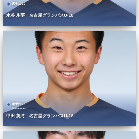
選手2020
水谷 歩夢 名古屋グランパスU-18
選手2020
甲田 英將 名古屋グランパスU-18