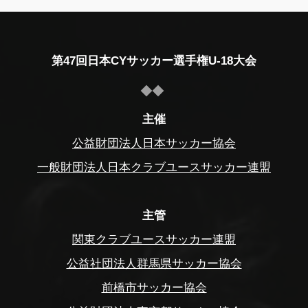
第47回日本CYサッカー選手権U-18大会
主催
公益財団法人日本サッカー協会
一般財団法人日本クラブユースサッカー連盟
主管
関東クラブユースサッカー連盟
公益社団法人群馬県サッカー協会
前橋市サッカー協会