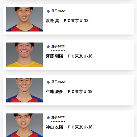
選手2022
渡邉 翼 ＦＣ東京Ｕ-18
選手2022
齋藤 朝陽 ＦＣ東京Ｕ-18
選手2022
生地 慶多 ＦＣ東京Ｕ-18
選手2022
神山 友陽 ＦＣ東京Ｕ-18