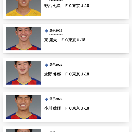
野呂 七星 ＦＣ東京Ｕ-18
選手2022
東 廉太 ＦＣ東京Ｕ-18
選手2022
永野 修都 ＦＣ東京Ｕ-18
選手2022
小川 雄輝 ＦＣ東京Ｕ-18