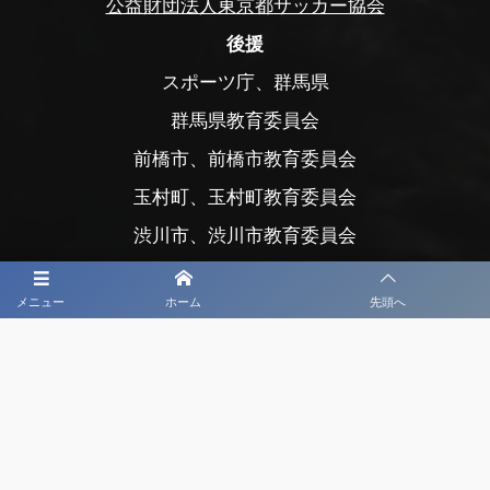
公益財団法人東京都サッカー協会
後援
スポーツ庁、群馬県
群馬県教育委員会
前橋市、前橋市教育委員会
玉村町、玉村町教育委員会
渋川市、渋川市教育委員会
公益財団法人前橋市まちづくり公社
メニュー
ホーム
先頭へ
公益財団法人前橋観光コンベンション協会
公益社団法人日本プロサッカーリーグ