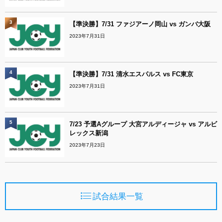
3
【準決勝】7/31 ファジアーノ岡山 vs ガンバ大阪
2023年7月31日
4
【準決勝】7/31 清水エスパルス vs FC東京
2023年7月31日
5
7/23 予選Aグループ 大宮アルディージャ vs アルビ
レックス新潟
2023年7月23日
試合結果一覧