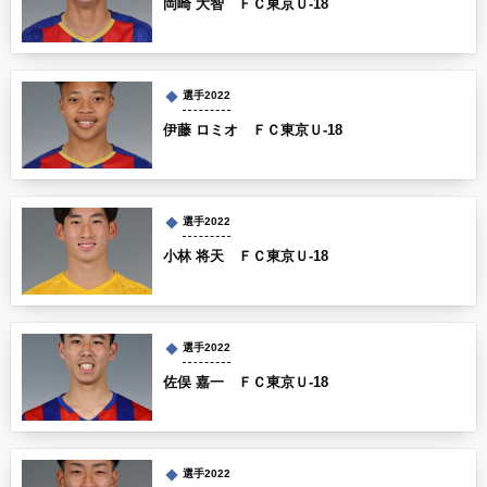
岡崎 大智 ＦＣ東京Ｕ-18
選手2022
伊藤 ロミオ ＦＣ東京Ｕ-18
選手2022
小林 将天 ＦＣ東京Ｕ-18
選手2022
佐俣 嘉一 ＦＣ東京Ｕ-18
選手2022