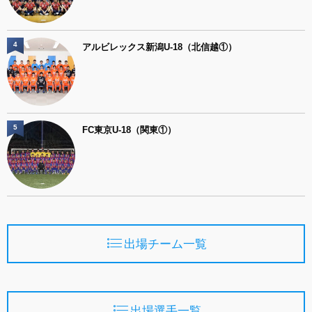
4
アルビレックス新潟U-18（北信越①）
5
FC東京U-18（関東①）
出場チーム一覧
出場選手一覧