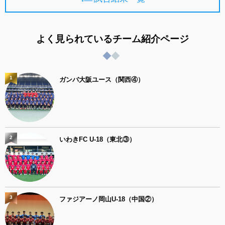
よく見られているチーム紹介ページ
1
ガンバ大阪ユース（関西④）
2
いわきFC U-18（東北③）
3
ファジアーノ岡山U-18（中国②）