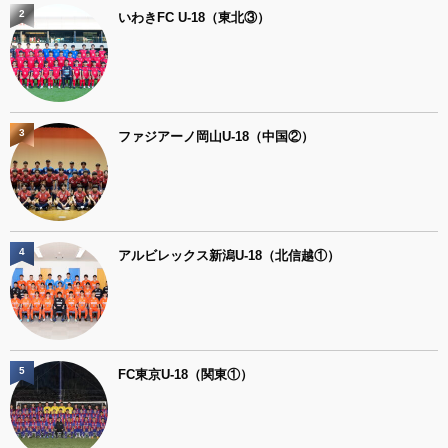
2
いわきFC U-18（東北③）
3
ファジアーノ岡山U-18（中国②）
4
アルビレックス新潟U-18（北信越①）
5
FC東京U-18（関東①）