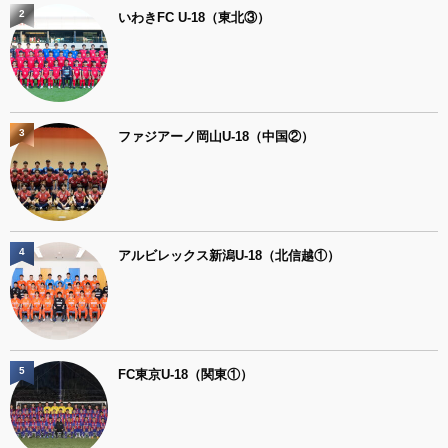
2
いわきFC U-18（東北③）
3
ファジアーノ岡山U-18（中国②）
4
アルビレックス新潟U-18（北信越①）
5
FC東京U-18（関東①）