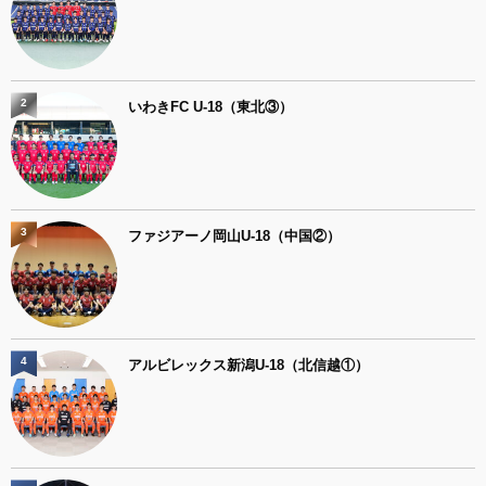
2
いわきFC U-18（東北③）
3
ファジアーノ岡山U-18（中国②）
4
アルビレックス新潟U-18（北信越①）