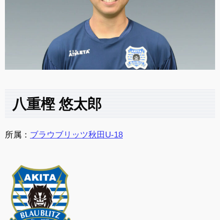
八重樫 悠太郎
所属：
ブラウブリッツ秋田U-18