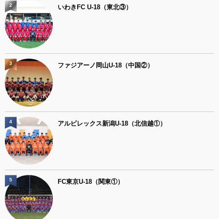
2
いわきFC U-18（東北③）
3
ファジアーノ岡山U-18（中国②）
4
アルビレックス新潟U-18（北信越①）
5
FC東京U-18（関東①）