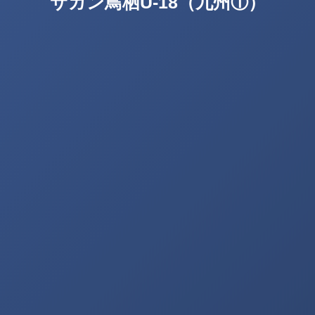
サガン鳥栖U-18（九州①）