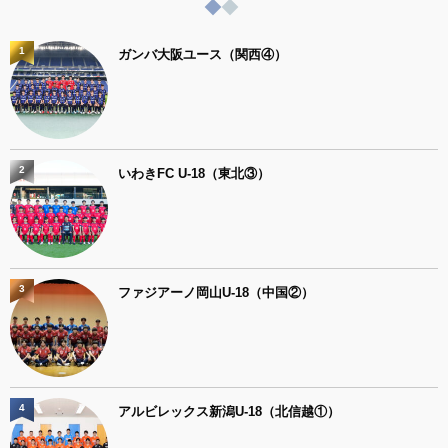
1
ガンバ大阪ユース（関西④）
2
いわきFC U-18（東北③）
3
ファジアーノ岡山U-18（中国②）
4
アルビレックス新潟U-18（北信越①）