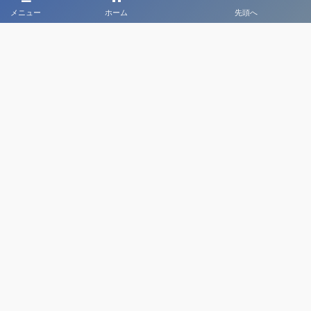
メニュー
ホーム
先頭へ
大会メディア協力社として
大会価値向上を目指し
大会を盛り上げます
大会HP制作・運営
LIVE・ハイライト配信
利用規約
プライバシーポリシー
©
2020 - 2026
日本クラブユースサッカー選手権（U-18）大会