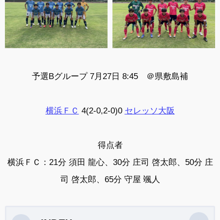
予選Bグループ 7月27日 8:45 ＠
県敷島補
横浜ＦＣ
4(2-0,2-0)0
セレッソ大阪
得点者
横浜ＦＣ：21分 須田 龍心、30分 庄司 啓太郎、50分 庄
司 啓太郎、65分 守屋 颯人