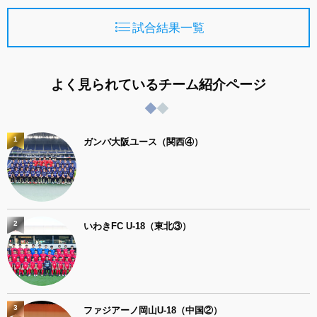
試合結果一覧
よく見られているチーム紹介ページ
1
ガンバ大阪ユース（関西④）
2
いわきFC U-18（東北③）
3
ファジアーノ岡山U-18（中国②）