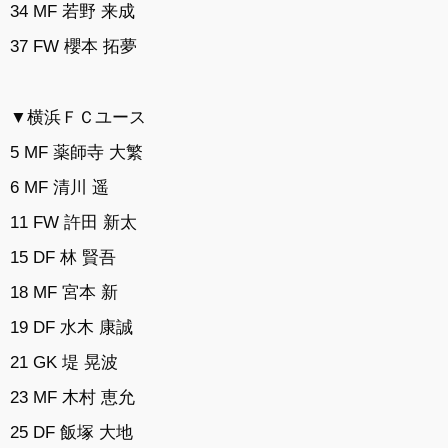
34 MF 若野 来成
37 FW 櫻本 拓夢
▼横浜ＦＣユース
5 MF 薬師寺 大繁
6 MF 清川 遥
11 FW 許田 新太
15 DF 林 賢吾
18 MF 宮本 新
19 DF 水木 康誠
21 GK 堤 晃波
23 MF 木村 恵允
25 DF 飯塚 大地