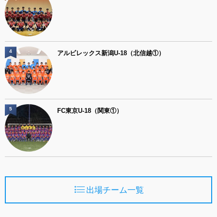
4
アルビレックス新潟U-18（北信越①）
5
FC東京U-18（関東①）
出場チーム一覧