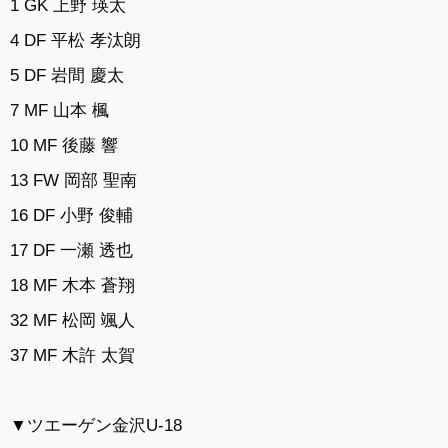
1 GK 上野 瑛太
4 DF 平松 孝汰朗
5 DF 岩間 慶太
7 MF 山本 楓
10 MF 後藤 響
13 FW 岡部 聖南
16 DF 小野 俊輔
17 DF 一瀬 透也
18 MF 木本 蒼翔
32 MF 松岡 颯人
37 MF 木許 太賀
▼ツエーゲン金沢U-18