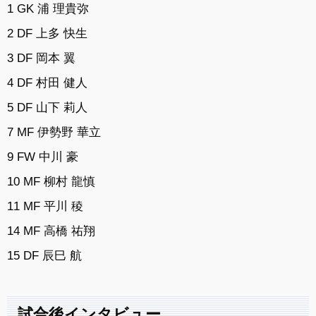
1 GK 浦 理貴弥
2 DF 上多 快生
3 DF 岡本 翼
4 DF 村田 健人
5 DF 山下 莉人
7 MF 伊勢野 華立
9 FW 中川 豪
10 MF 柳村 龍慎
11 MF 平川 稜
14 MF 高橋 祐翔
15 DF 辰巳 航
試合後インタビュー