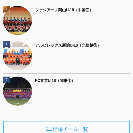
3
ファジアーノ岡山U-18（中国②）
4
アルビレックス新潟U-18（北信越①）
5
FC東京U-18（関東①）
出場チーム一覧