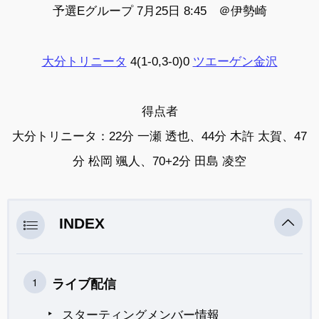
予選Eグループ 7月25日 8:45 ＠
伊勢崎
大分トリニータ
4(1-0,3-0)0
ツエーゲン金沢
得点者
大分トリニータ：22分 一瀬 透也、44分 木許 太賀、47
分 松岡 颯人、70+2分 田島 凌空
INDEX
ライブ配信
スターティングメンバー情報