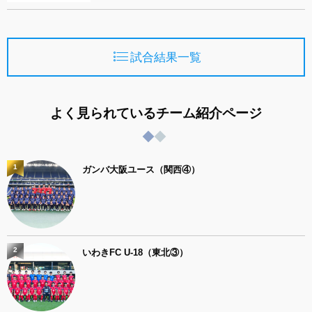
試合結果一覧
よく見られているチーム紹介ページ
1
ガンバ大阪ユース（関西④）
2
いわきFC U-18（東北③）