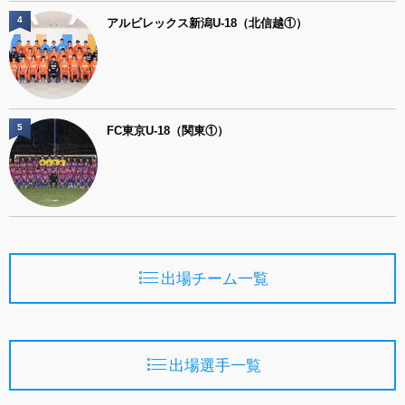
4
アルビレックス新潟U-18（北信越①）
5
FC東京U-18（関東①）
出場チーム一覧
出場選手一覧