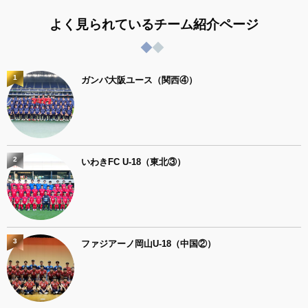
よく見られているチーム紹介ページ
1
ガンバ大阪ユース（関西④）
2
いわきFC U-18（東北③）
3
ファジアーノ岡山U-18（中国②）