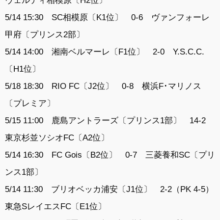
ヴェルディ相模原〔H2位〕
5/14 15:30 SC相模原〔K1位〕 0-6 ヴァンフォーレ
甲府〔プリンス2部〕
5/14 14:00 湘南ベルマーレ〔F1位〕 2-0 Y.S.C.C.
〔H1位〕
5/18 18:30 RIO FC〔J2位〕 0-8 横浜F･マリノス
〔プレミア〕
5/15 11:00 鹿島アントラーズ〔プリンス1部〕 14-2
東京杉並ソシオFC〔A2位〕
5/14 16:30 FC Gois〔B2位〕 0-7 三菱養和SC〔プリ
ンス1部〕
5/14 11:30 ブリオベッカ浦安〔J1位〕 2-2（PK 4-5）
東急SレイエスFC〔E1位〕