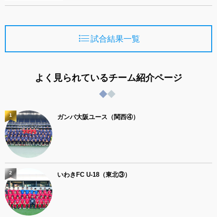
試合結果一覧
よく見られているチーム紹介ページ
1
ガンバ大阪ユース（関西④）
2
いわきFC U-18（東北③）