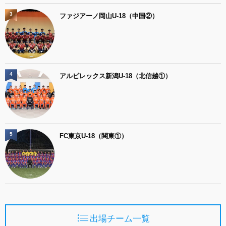
3
ファジアーノ岡山U-18（中国②）
4
アルビレックス新潟U-18（北信越①）
5
FC東京U-18（関東①）
出場チーム一覧