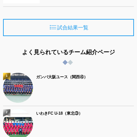
試合結果一覧
よく見られているチーム紹介ページ
1
ガンバ大阪ユース（関西④）
2
いわきFC U-18（東北③）