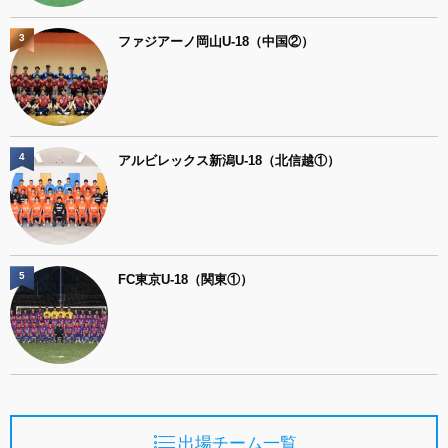
3
ファジアーノ岡山U-18（中国②）
4
アルビレックス新潟U-18（北信越①）
5
FC東京U-18（関東①）
出場チーム一覧