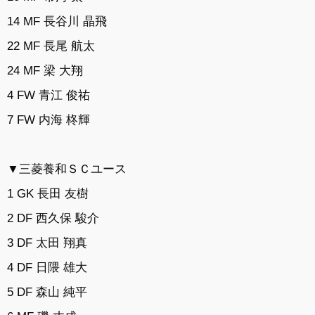
14 MF 長谷川 晶飛
22 MF 長尾 航太
24 MF 梁 大翔
4 FW 青江 俊祐
7 FW 内海 柊輝
▼三菱養和ＳＣユース
1 GK 長田 友樹
2 DF 西久保 駿介
3 DF 太田 翔真
4 DF 日隈 雄大
5 DF 森山 純平