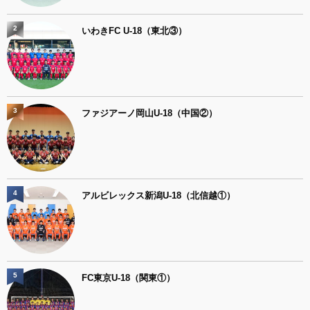
2
いわきFC U-18（東北③）
3
ファジアーノ岡山U-18（中国②）
4
アルビレックス新潟U-18（北信越①）
5
FC東京U-18（関東①）