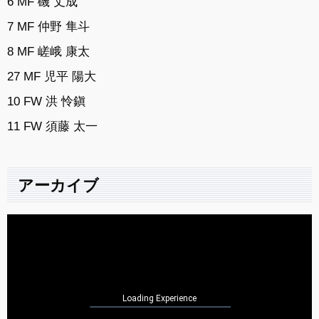
6 MF 磯 丈成
7 MF 仲野 隼斗
8 MF 嵯峨 康太
27 MF 児平 陽大
10 FW 洪 怜鎭
11 FW 須藤 太一
アーカイブ