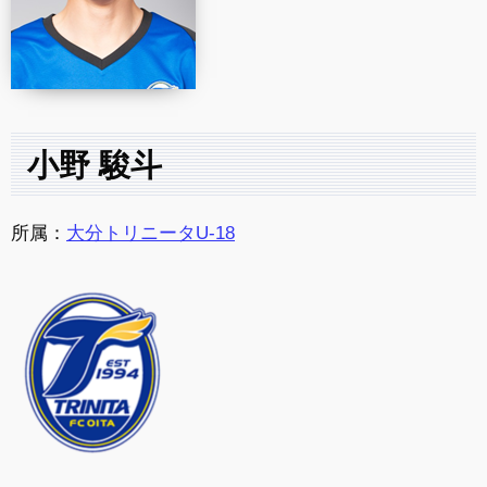
小野 駿斗
所属：
大分トリニータU-18