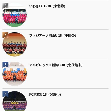
2
いわきFC U-18（東北③）
3
ファジアーノ岡山U-18（中国②）
4
アルビレックス新潟U-18（北信越①）
5
FC東京U-18（関東①）