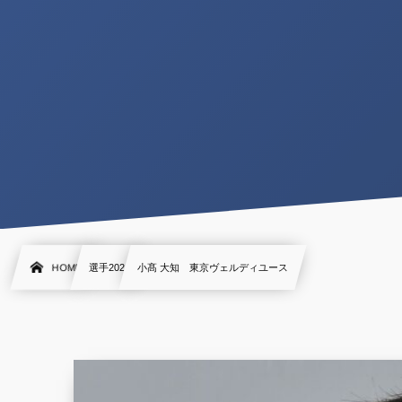
HOME
選手2021
小髙 大知 東京ヴェルディユース