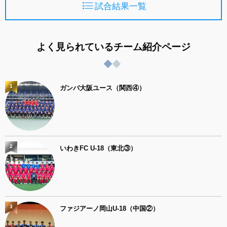
試合結果一覧
よく見られているチーム紹介ページ
1
ガンバ大阪ユース（関西④）
2
いわきFC U-18（東北③）
3
ファジアーノ岡山U-18（中国②）