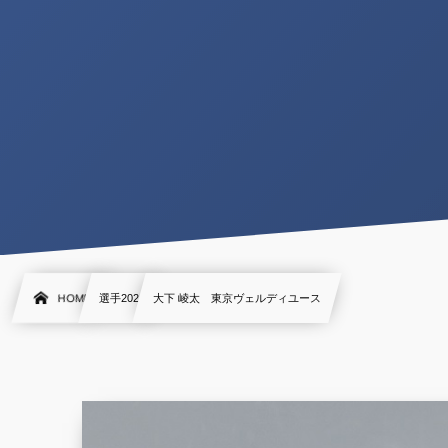
HOME
選手2021
大下 崚太 東京ヴェルディユース