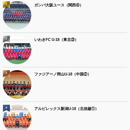
1
ガンバ大阪ユース（関西④）
2
いわきFC U-18（東北③）
3
ファジアーノ岡山U-18（中国②）
4
アルビレックス新潟U-18（北信越①）