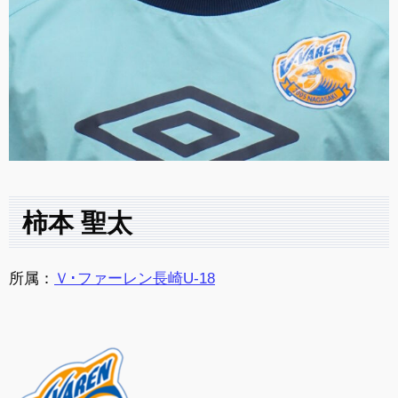
柿本 聖太
所属：
Ｖ･ファーレン長崎U-18