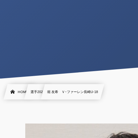
HOME
選手2021
堀 友希 Ｖ･ファーレン長崎U-18