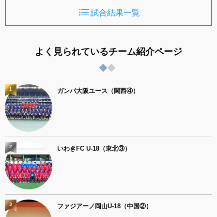
試合結果一覧
よく見られているチーム紹介ページ
1
ガンバ大阪ユース（関西④）
2
いわきFC U-18（東北③）
3
ファジアーノ岡山U-18（中国②）