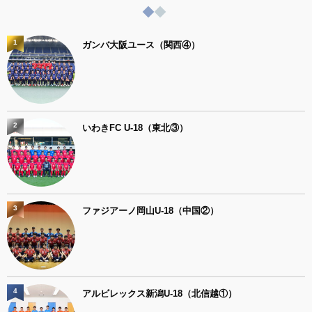
1
ガンバ大阪ユース（関西④）
2
いわきFC U-18（東北③）
3
ファジアーノ岡山U-18（中国②）
4
アルビレックス新潟U-18（北信越①）