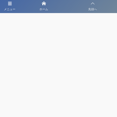
メニュー
ホーム
先頭へ
大会メディア協力社として
大会価値向上を目指し
大会を盛り上げます
大会HP制作・運営
LIVE・ハイライト配信
利用規約
プライバシーポリシー
©
2020 - 2026
日本クラブユースサッカー選手権（U-18）大会