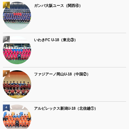
1
ガンバ大阪ユース（関西④）
2
いわきFC U-18（東北③）
3
ファジアーノ岡山U-18（中国②）
4
アルビレックス新潟U-18（北信越①）