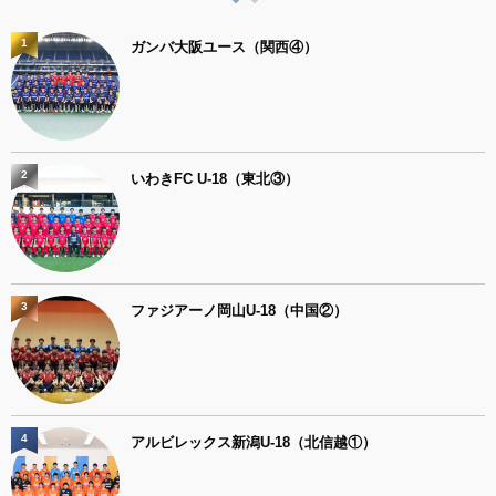
1
ガンバ大阪ユース（関西④）
2
いわきFC U-18（東北③）
3
ファジアーノ岡山U-18（中国②）
4
アルビレックス新潟U-18（北信越①）