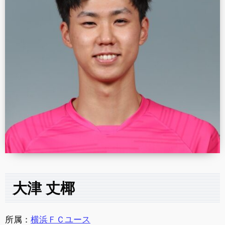
大津 丈椰
所属：
横浜ＦＣユース