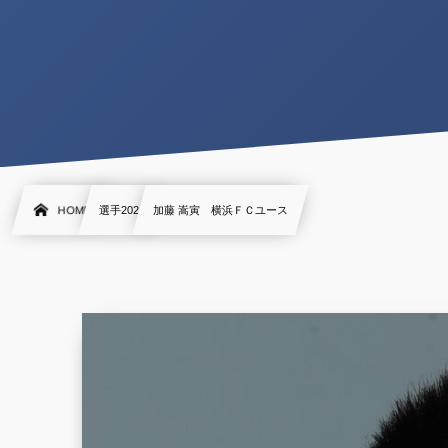
HOME
選手2021
加藤 嵩寅 横浜ＦＣユース