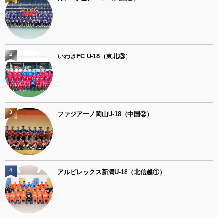
2
いわきFC U-18（東北③）
3
ファジアーノ岡山U-18（中国②）
4
アルビレックス新潟U-18（北信越①）