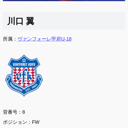
川口 翼
所属：
ヴァンフォーレ甲府U-18
背番号：8
ポジション：FW