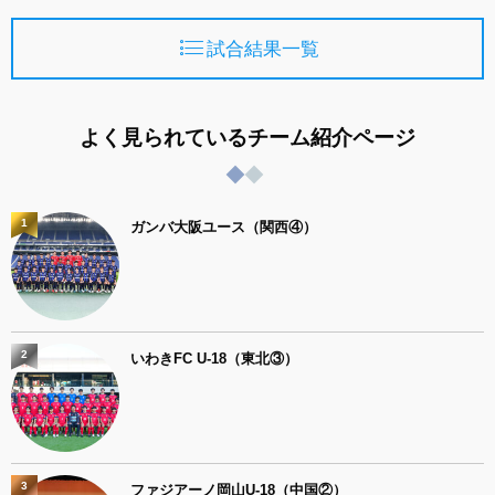
試合結果一覧
よく見られているチーム紹介ページ
1
ガンバ大阪ユース（関西④）
2
いわきFC U-18（東北③）
3
ファジアーノ岡山U-18（中国②）