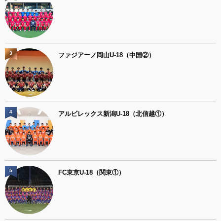
3
ファジアーノ岡山U-18（中国②）
4
アルビレックス新潟U-18（北信越①）
5
FC東京U-18（関東①）