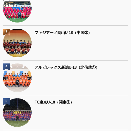
3
ファジアーノ岡山U-18（中国②）
4
アルビレックス新潟U-18（北信越①）
5
FC東京U-18（関東①）