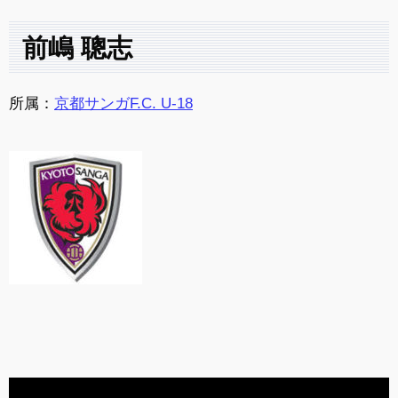
前嶋 聰志
所属：
京都サンガF.C. U-18