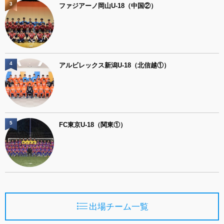
3
ファジアーノ岡山U-18（中国②）
4
アルビレックス新潟U-18（北信越①）
5
FC東京U-18（関東①）
出場チーム一覧