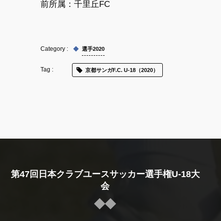
前所属：
千里丘FC
選手2020
京都サンガF.C. U-18（2020）
第47回日本クラブユースサッカー選手権U-18大
会