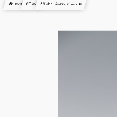
HOME
選手2020
大坪 謙也 京都サンガF.C. U-18