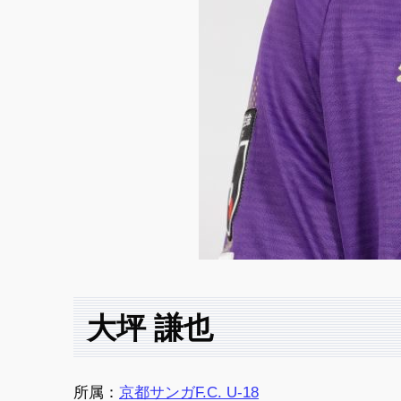
大坪 謙也
所属：
京都サンガF.C. U-18