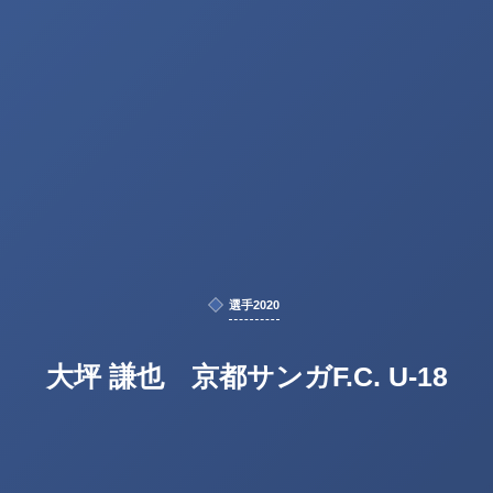
選手2020
大坪 謙也 京都サンガF.C. U-18