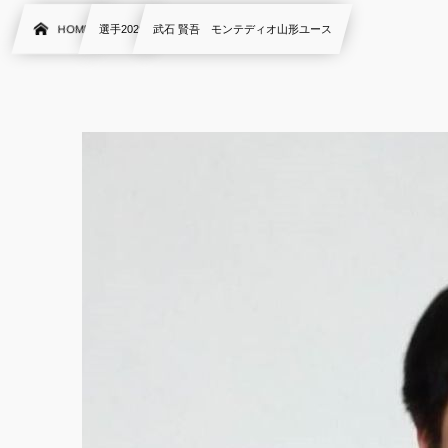
HOME
選手2020
武石 賢吾 モンテディオ山形ユース