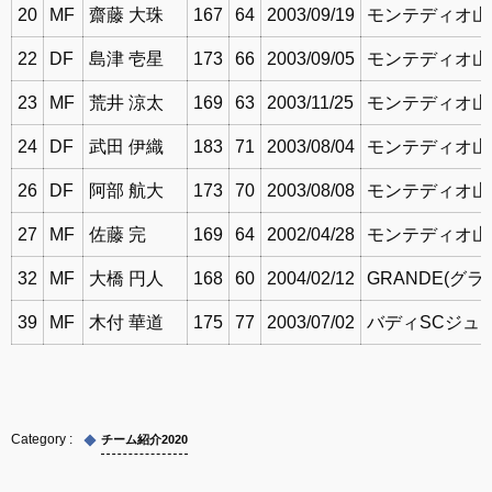
20
MF
齋藤 大珠
167
64
2003/09/19
モンテディオ山
22
DF
島津 壱星
173
66
2003/09/05
モンテディオ山
23
MF
荒井 涼太
169
63
2003/11/25
モンテディオ山
24
DF
武田 伊織
183
71
2003/08/04
モンテディオ山
26
DF
阿部 航大
173
70
2003/08/08
モンテディオ山
27
MF
佐藤 完
169
64
2002/04/28
モンテディオ山
32
MF
大橋 円人
168
60
2004/02/12
GRANDE(グラン
39
MF
木付 華道
175
77
2003/07/02
バディSCジュ
チーム紹介2020