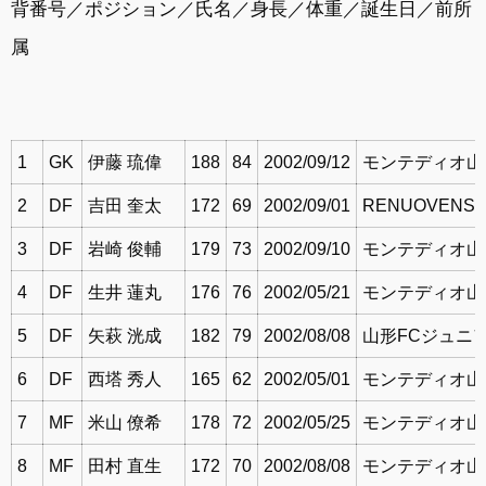
背番号／ポジション／氏名／身長／体重／誕生日／前所
属
1
GK
伊藤 琉偉
188
84
2002/09/12
モンテディオ山
2
DF
吉田 奎太
172
69
2002/09/01
RENUOVENS(
3
DF
岩崎 俊輔
179
73
2002/09/10
モンテディオ山
4
DF
生井 蓮丸
176
76
2002/05/21
モンテディオ山
5
DF
矢萩 洸成
182
79
2002/08/08
山形FCジュニ
6
DF
西塔 秀人
165
62
2002/05/01
モンテディオ山
7
MF
米山 僚希
178
72
2002/05/25
モンテディオ山
8
MF
田村 直生
172
70
2002/08/08
モンテディオ山