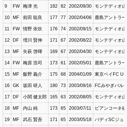
9
FW
梅津 光
182
82
2002/09/30
モンテディオ山
10
MF
前田 聡良
177
77
2002/04/06
鹿島アントラー
11
FW
情野 依吹
176
74
2002/09/15
モンテディオ山
12
DF
増川 賢伸
171
67
2002/08/22
モンテディオ山
13
MF
矢萩 啓暉
169
67
2002/04/30
モンテディオ山
14
FW
梅原 浩司
173
61
2002/05/01
鹿島アントラー
15
MF
飯野 義介
175
68
2004/01/09
東京ベイFC U-1
16
GK
坂田 研人
180
73
2003/09/16
FCみやぎバル
17
DF
小関 健太郎
165
63
2002/08/05
モンテディオ山
18
MF
内山 純
173
65
2003/07/11
ビアンコーネ福島
19
MF
武石 賢吾
171
65
2003/05/18
バディSCジュ