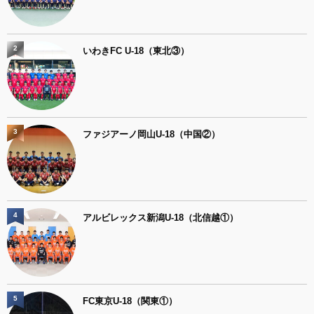
2
いわきFC U-18（東北③）
3
ファジアーノ岡山U-18（中国②）
4
アルビレックス新潟U-18（北信越①）
5
FC東京U-18（関東①）