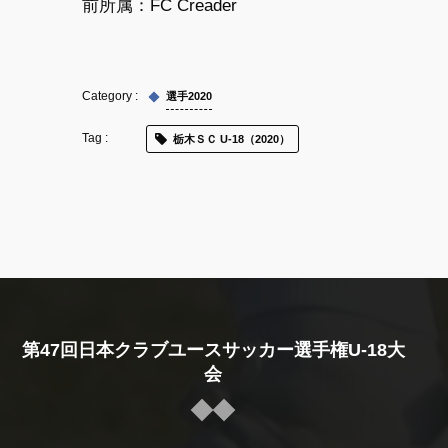
前所属：FC Creader
選手2020
栃木ＳＣ U-18（2020）
第47回日本クラブユースサッカー選手権U-18大
会