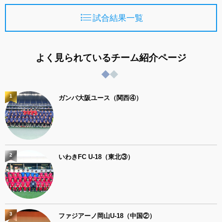
試合結果一覧
よく見られているチーム紹介ページ
1
ガンバ大阪ユース（関西④）
2
いわきFC U-18（東北③）
3
ファジアーノ岡山U-18（中国②）