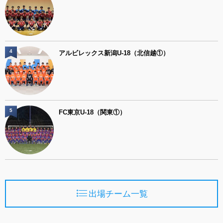
4
アルビレックス新潟U-18（北信越①）
5
FC東京U-18（関東①）
出場チーム一覧