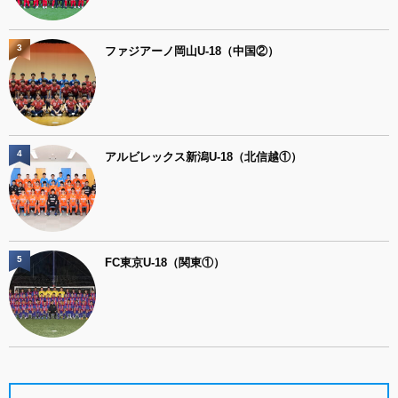
3
ファジアーノ岡山U-18（中国②）
4
アルビレックス新潟U-18（北信越①）
5
FC東京U-18（関東①）