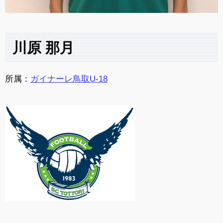
川原 那月
所属：
ガイナーレ鳥取U-18