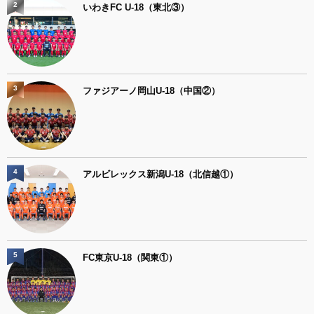
2
いわきFC U-18（東北③）
3
ファジアーノ岡山U-18（中国②）
4
アルビレックス新潟U-18（北信越①）
5
FC東京U-18（関東①）