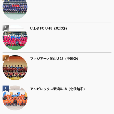
2
いわきFC U-18（東北③）
3
ファジアーノ岡山U-18（中国②）
4
アルビレックス新潟U-18（北信越①）