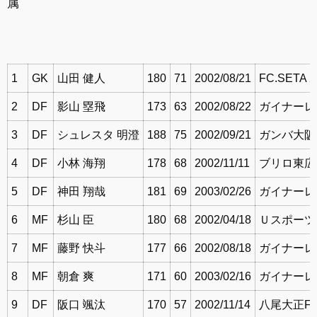
属
1
GK
山田 健人
180
71
2002/08/21
FC.SETA 2
2
DF
影山 塁飛
173
63
2002/08/22
ガイナーレ鳥
3
DF
シュレスタ 明澄
188
75
2002/09/21
ガンバ大阪
4
DF
小林 海翔
178
68
2002/11/11
ブリロ東広
5
DF
神田 翔哉
181
69
2003/02/26
ガイナーレ鳥
6
MF
杉山 臣
180
68
2002/04/18
Ｕスポーツク
7
MF
藤野 快斗
177
66
2002/08/18
ガイナーレ鳥
8
MF
朝倉 爽
171
60
2003/02/16
ガイナーレ鳥
9
DF
阪口 颯汰
170
57
2002/11/14
八尾大正F