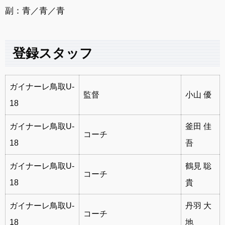
副：青／青／青
登録スタッフ
ガイナーレ鳥取U-
監督
小山 優
18
ガイナーレ鳥取U-
釜田 佳
コーチ
18
吾
ガイナーレ鳥取U-
鶴見 聡
コーチ
18
貴
ガイナーレ鳥取U-
丹羽 大
コーチ
18
地