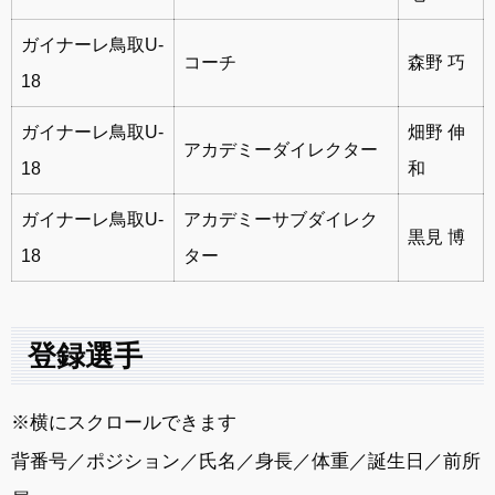
ガイナーレ鳥取U-
コーチ
森野 巧
18
ガイナーレ鳥取U-
畑野 伸
アカデミーダイレクター
18
和
ガイナーレ鳥取U-
アカデミーサブダイレク
黒見 博
18
ター
登録選手
※横にスクロールできます
背番号／ポジション／氏名／身長／体重／誕生日／前所