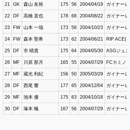
21
GK
森山 友裕
175
56
2004/04/19
ガイナーレ鳥
22
DF
高橋 直也
178
68
2004/08/22
ガイナーレ鳥
23
FW
山本 一哉
173
58
2004/10/23
ガイナーレ鳥
24
FW
森本 聖希
173
62
2004/06/21
RIP ACE
25
DF
市 晴貴
175
64
2004/05/30
ASGジュ
26
MF
川原 那月
165
55
2004/07/29
FCカミノ
27
MF
蔵光 利紀
156
50
2005/03/29
ガイナーレ鳥
28
DF
西尾 響
177
65
2004/12/04
ガイナーレ鳥
29
MF
池本 優
175
63
2004/10/18
ガイナーレ鳥
30
DF
塚本 颯
167
56
2004/07/29
ガイナーレ鳥