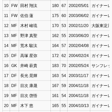
10
FW
田村 翔汰
180
67
2002/05/01
ガイナーレ鳥
11
FW
佐伯 蓮
175
60
2003/06/02
ガイナーレ鳥
12
MF
木村 峻琉
170
53
2002/11/20
大阪東淀川
13
MF
野津 真聖
162
55
2003/06/20
ガイナーレ鳥
14
MF
荒木 駿汰
164
57
2002/04/08
ガイナーレ鳥
15
DF
高塚 星弥
172
62
2004/02/24
ガイナーレ鳥
16
GK
井崎 萩貴
183
70
2002/05/24
サンフレッ
17
DF
長光 晃輝
163
54
2003/11/17
ガイナーレ鳥
18
DF
目次 康晟
167
59
2004/11/18
ガイナーレ鳥
19
MF
目次 啓悟
161
54
2004/11/18
ガイナーレ鳥
20
MF
木下 悠
165
55
2004/10/13
ガイナーレ鳥