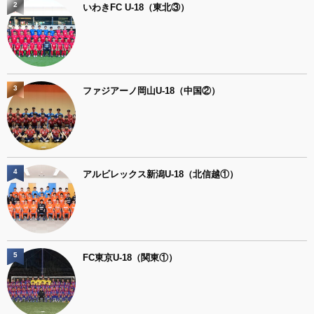
2
いわきFC U-18（東北③）
3
ファジアーノ岡山U-18（中国②）
4
アルビレックス新潟U-18（北信越①）
5
FC東京U-18（関東①）