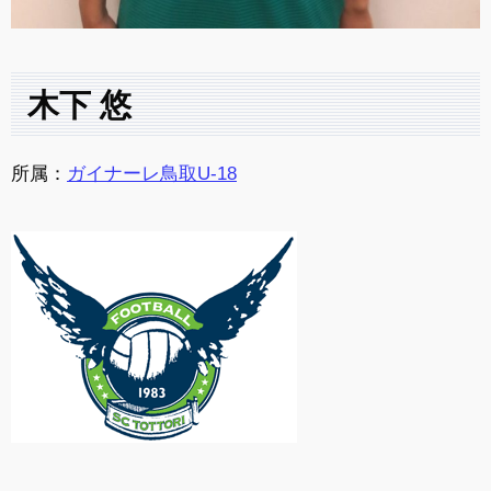
木下 悠
所属：
ガイナーレ鳥取U-18