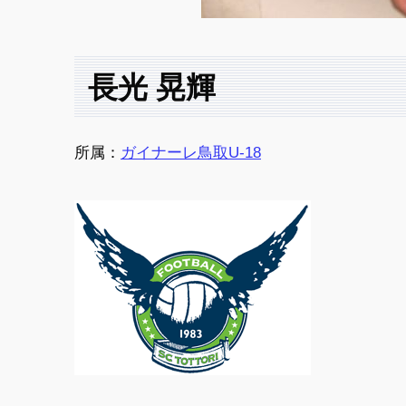
長光 晃輝
所属：
ガイナーレ鳥取U-18