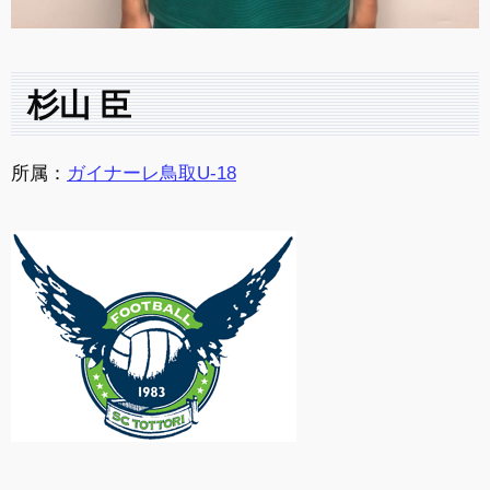
杉山 臣
所属：
ガイナーレ鳥取U-18