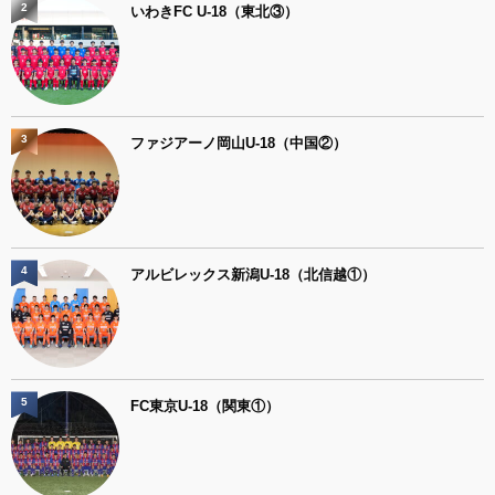
2
いわきFC U-18（東北③）
3
ファジアーノ岡山U-18（中国②）
4
アルビレックス新潟U-18（北信越①）
5
FC東京U-18（関東①）