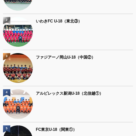
2
いわきFC U-18（東北③）
3
ファジアーノ岡山U-18（中国②）
4
アルビレックス新潟U-18（北信越①）
5
FC東京U-18（関東①）