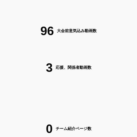
96
大会前意気込み動画数
3
応援、関係者動画数
0
チーム紹介ページ数